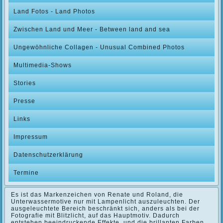
Land Fotos - Land Photos
Zwischen Land und Meer - Between land and sea
Ungewöhnliche Collagen - Unusual Combined Photos
Multimedia-Shows
Stories
Presse
Links
Impressum
Datenschutzerklärung
Termine
Es ist das Markenzeichen von Renate und Roland, die
Unterwassermotive nur mit Lampenlicht auszuleuchten. Der
ausgeleuchtete Bereich beschränkt sich, anders als bei der
Fotografie mit Blitzlicht, auf das Hauptmotiv. Dadurch
entstehen beeindruckende Effekte, und die brillanten Farben