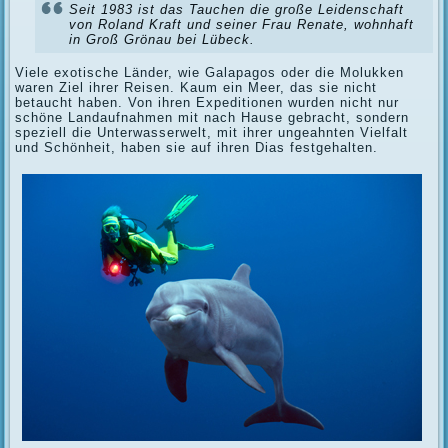
Seit 1983 ist das Tauchen die große Leidenschaft
von Roland Kraft und seiner Frau Renate, wohnhaft
in Groß Grönau bei Lübeck.
Viele exotische Länder, wie Galapagos oder die Molukken
waren Ziel ihrer Reisen. Kaum ein Meer, das sie nicht
betaucht haben. Von ihren Expeditionen wurden nicht nur
schöne Landaufnahmen mit nach Hause gebracht, sondern
speziell die Unterwasserwelt, mit ihrer ungeahnten Vielfalt
und Schönheit, haben sie auf ihren Dias festgehalten.